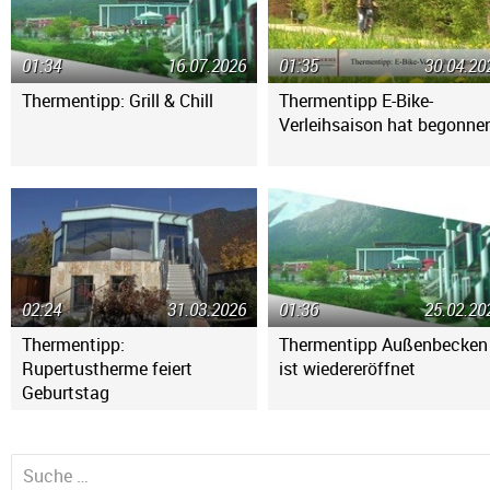
01:34
16.07.2026
01:35
30.04.20
Thermentipp: Grill & Chill
Thermentipp E-Bike-
Verleihsaison hat begonne
02:24
31.03.2026
01:36
25.02.20
Thermentipp:
Thermentipp Außenbecken
Rupertustherme feiert
ist wiedereröffnet
Geburtstag
Suche nach: