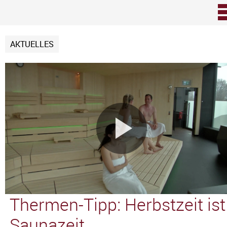
Zum Inhalt
AKTUELLES
Video
abspie
Thermen-Tipp: Herbstzeit ist
Saunazeit