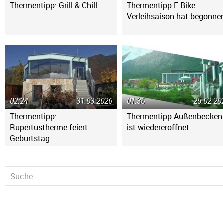
Thermentipp: Grill & Chill
Thermentipp E-Bike-
Verleihsaison hat begonne
02:24
31.03.2026
01:36
25.02.20
Thermentipp:
Thermentipp Außenbecken
Rupertustherme feiert
ist wiedereröffnet
Geburtstag
Suche nach: