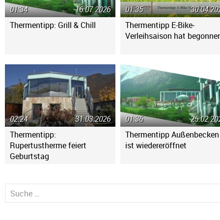
01:34
16.07.2026
01:35
30.04.20
Thermentipp: Grill & Chill
Thermentipp E-Bike-
Verleihsaison hat begonne
02:24
31.03.2026
01:36
25.02.20
Thermentipp:
Thermentipp Außenbecken
Rupertustherme feiert
ist wiedereröffnet
Geburtstag
Suche nach: