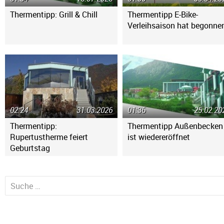
Thermentipp: Grill & Chill
Thermentipp E-Bike-
Verleihsaison hat begonne
02:24
31.03.2026
01:36
25.02.20
Thermentipp:
Thermentipp Außenbecken
Rupertustherme feiert
ist wiedereröffnet
Geburtstag
Suche nach: