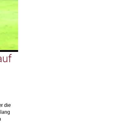
auf
r die
slang
n